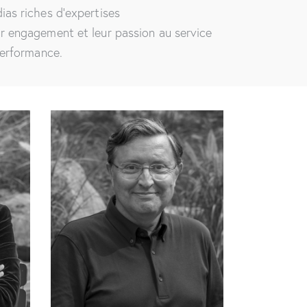
as riches d’expertises
r engagement et leur passion au service
performance.