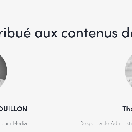
ribué aux contenus de 
OUILLON
Th
mbium Media
Responsable Administ