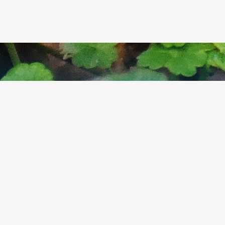
comprennent qu’à mesure qu’
mêmes passions.”
- Stendha