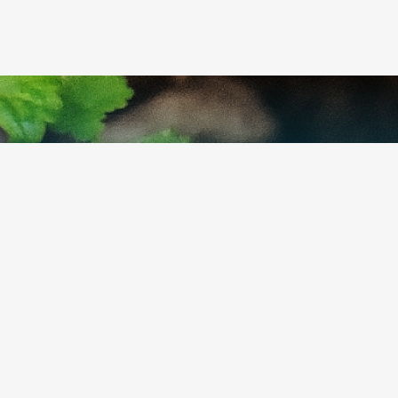
ils sont animés des
l