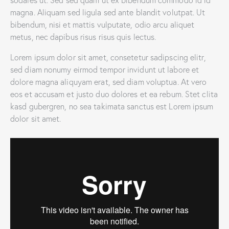
sodales ut. Sed sed quam ut ex bibendum commodo id id
magna. Aliquam sed ligula sed ante blandit volutpat. Ut
bibendum, nisi et mattis vulputate, odio arcu aliquet
metus, nec dapibus risus risus quis lectus.
Lorem ipsum dolor sit amet, consetetur sadipscing elitr,
sed diam nonumy eirmod tempor invidunt ut labore et
dolore magna aliquyam erat, sed diam voluptua. At vero
eos et accusam et justo duo dolores et ea rebum. Stet clita
kasd gubergren, no sea takimata sanctus est Lorem ipsum
dolor sit amet.