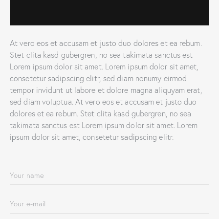
At vero eos et accusam et justo duo dolores et ea rebum.
Stet clita kasd gubergren, no sea takimata sanctus est
Lorem ipsum dolor sit amet. Lorem ipsum dolor sit amet,
consetetur sadipscing elitr, sed diam nonumy eirmod
tempor invidunt ut labore et dolore magna aliquyam erat,
sed diam voluptua. At vero eos et accusam et justo duo
dolores et ea rebum. Stet clita kasd gubergren, no sea
takimata sanctus est Lorem ipsum dolor sit amet. Lorem
ipsum dolor sit amet, consetetur sadipscing elitr.