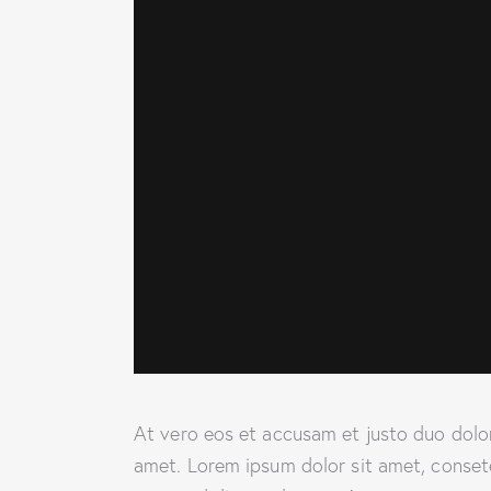
At vero eos et accusam et justo duo dolor
amet. Lorem ipsum dolor sit amet, conset