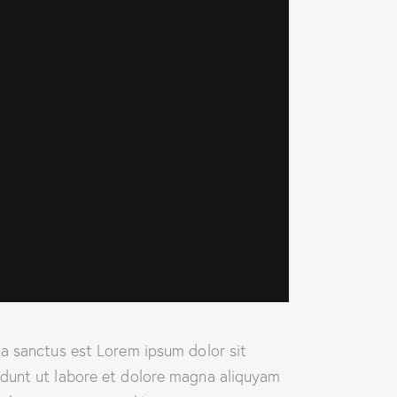
ta sanctus est Lorem ipsum dolor sit
idunt ut labore et dolore magna aliquyam