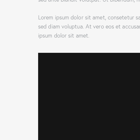
Lorem ipsum dolor sit amet, consetetur s
sed diam voluptua. At vero eos et accusa
ipsum dolor sit amet.