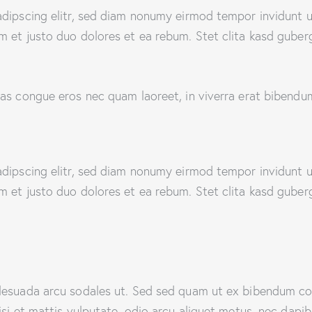
adipscing elitr, sed diam nonumy eirmod tempor invidunt u
m et justo duo dolores et ea rebum. Stet clita kasd guber
as congue eros nec quam laoreet, in viverra erat bibendum.
adipscing elitr, sed diam nonumy eirmod tempor invidunt u
m et justo duo dolores et ea rebum. Stet clita kasd guber
alesuada arcu sodales ut. Sed sed quam ut ex bibendum c
si et mattis vulputate, odio arcu aliquet metus, nec dapibus