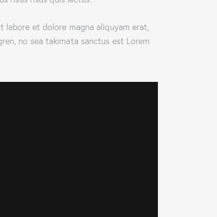
t labore et dolore magna aliquyam erat,
gren, no sea takimata sanctus est Lorem