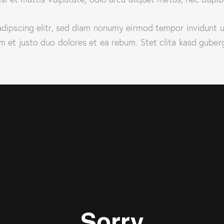
adipscing elitr, sed diam nonumy eirmod tempor invidunt u
m et justo duo dolores et ea rebum. Stet clita kasd guber