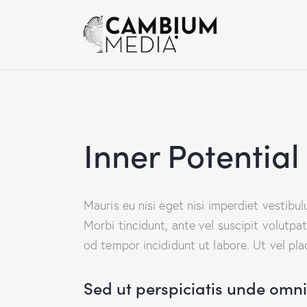
Inner Potential
Mauris eu nisi eget nisi imperdiet vestibu
Morbi tincidunt, ante vel suscipit volutpa
od tempor incididunt ut labore. Ut vel plac
Sed ut perspiciatis unde omnis