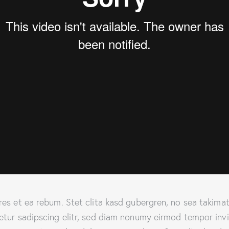
es et ea rebum. Stet clita kasd gubergren, no sea takima
etur sadipscing elitr, sed diam nonumy eirmod tempor inv