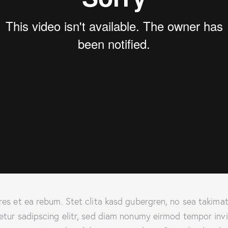
es et ea rebum. Stet clita kasd gubergren, no sea takima
etur sadipscing elitr, sed diam nonumy eirmod tempor inv