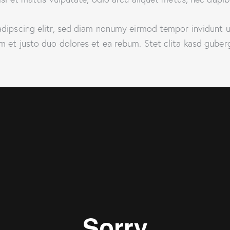
adipscing elitr, sed diam nonumy eirmod tempor invidunt u
m et justo duo dolores et ea rebum. Stet clita kasd guber