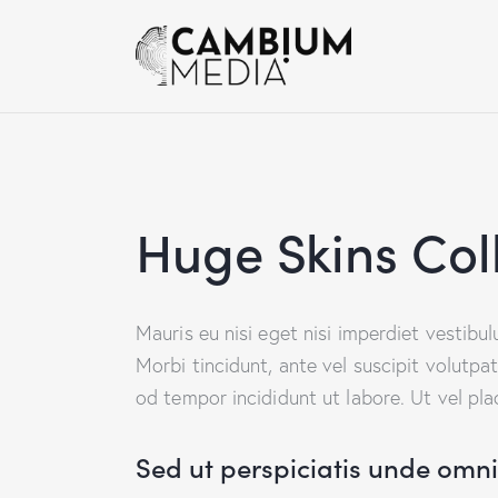
Huge Skins Col
Mauris eu nisi eget nisi imperdiet vestibu
Morbi tincidunt, ante vel suscipit volutpa
od tempor incididunt ut labore. Ut vel plac
Sed ut perspiciatis unde omnis