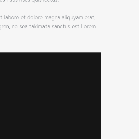
t labore et dolore magna aliquyam erat,
gren, no sea takimata sanctus est Lorem