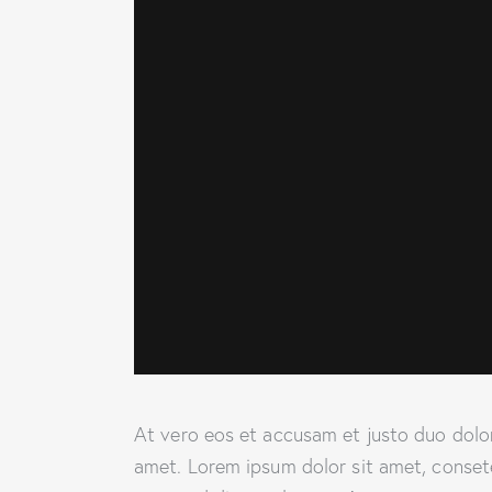
At vero eos et accusam et justo duo dolor
amet. Lorem ipsum dolor sit amet, conset