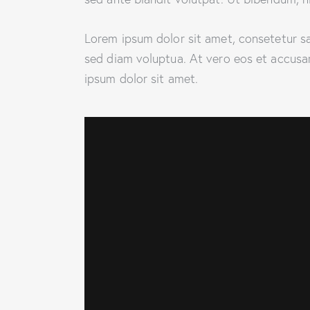
Lorem ipsum dolor sit amet, consetetur s
sed diam voluptua. At vero eos et accusa
ipsum dolor sit amet.