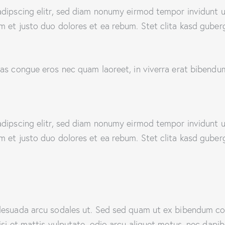
adipscing elitr, sed diam nonumy eirmod tempor invidunt u
m et justo duo dolores et ea rebum. Stet clita kasd guber
as congue eros nec quam laoreet, in viverra erat bibendum.
adipscing elitr, sed diam nonumy eirmod tempor invidunt u
m et justo duo dolores et ea rebum. Stet clita kasd guber
alesuada arcu sodales ut. Sed sed quam ut ex bibendum c
si et mattis vulputate, odio arcu aliquet metus, nec dapibus