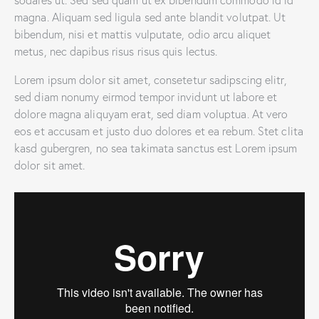
sodales ut. Sed sed quam ut ex bibendum commodo id id
magna. Aliquam sed ligula sed ante blandit volutpat. Ut
bibendum, nisi et mattis vulputate, odio arcu aliquet
metus, nec dapibus risus risus quis lectus.
Lorem ipsum dolor sit amet, consetetur sadipscing elitr,
sed diam nonumy eirmod tempor invidunt ut labore et
dolore magna aliquyam erat, sed diam voluptua. At vero
eos et accusam et justo duo dolores et ea rebum. Stet clita
kasd gubergren, no sea takimata sanctus est Lorem ipsum
dolor sit amet.