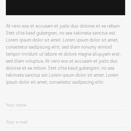
At vero eos et accusam et justo duo dolores et ea rebum.
Stet clita kasd gubergren, no sea takimata sanctus est
Lorem ipsum dolor sit amet. Lorem ipsum dolor sit amet,
consetetur sadipscing elitr, sed diam nonumy eirmod
tempor invidunt ut labore et dolore magna aliquyam erat,
sed diam voluptua. At vero eos et accusam et justo duo
dolores et ea rebum. Stet clita kasd gubergren, no sea
takimata sanctus est Lorem ipsum dolor sit amet. Lorem
ipsum dolor sit amet, consetetur sadipscing elitr.