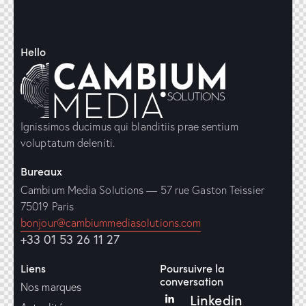
Hello
Ignissimos ducimus qui blanditiis prae sentium
voluptatum deleniti.
Bureaux
Cambium Media Solutions — 57 rue Gaston Teissier
75019 Paris
bonjour@cambiummediasolutions.com
+33 01 53 26 11 27
Liens
Poursuivre la
conversation
Nos marques
Linkedin